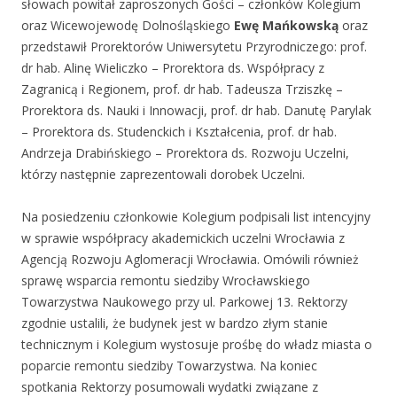
słowach powitał zaproszonych Gości – członków Kolegium
oraz Wicewojewodę Dolnośląskiego
Ewę Mańkowską
oraz
przedstawił Prorektorów Uniwersytetu Przyrodniczego: prof.
dr hab. Alinę Wieliczko – Prorektora ds. Współpracy z
Zagranicą i Regionem, prof. dr hab. Tadeusza Trziszkę –
Prorektora ds. Nauki i Innowacji, prof. dr hab. Danutę Parylak
– Prorektora ds. Studenckich i Kształcenia, prof. dr hab.
Andrzeja Drabińskiego – Prorektora ds. Rozwoju Uczelni,
którzy następnie zaprezentowali dorobek Uczelni.
Na posiedzeniu członkowie Kolegium podpisali list intencyjny
w sprawie współpracy akademickich uczelni Wrocławia z
Agencją Rozwoju Aglomeracji Wrocławia. Omówili również
sprawę wsparcia remontu siedziby Wrocławskiego
Towarzystwa Naukowego przy ul. Parkowej 13. Rektorzy
zgodnie ustalili, że budynek jest w bardzo złym stanie
technicznym i Kolegium wystosuje prośbę do władz miasta o
poparcie remontu siedziby Towarzystwa. Na koniec
spotkania Rektorzy posumowali wydatki związane z