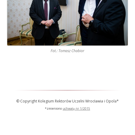
Fot.: Tomasz Chabior
© Copyright Kolegium Rektorów Uczelni Wrocławia i Opola*
*zmieniono
uchwałą nr 1/2015