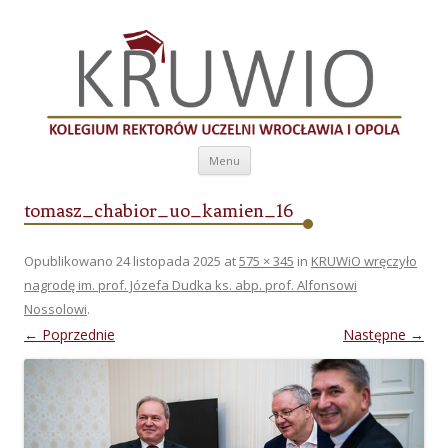
Kolegium Rektorów Uczelni Wrocławia i
Opola
Przeskocz do treści
Menu
tomasz_chabior_uo_kamien_16
Opublikowano
24 listopada 2025
at
575 × 345
in
KRUWiO wręczyło
nagrodę im. prof. Józefa Dudka ks. abp. prof. Alfonsowi
Nossolowi
.
← Poprzednie
Następne →