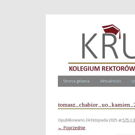
Kolegium Rektorów Ucze
Strona główna
Aktualności
L
tomasz_chabior_uo_kamien_
Opublikowano
24 listopada 2025
at
575 × 
← Poprzednie