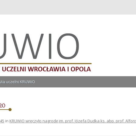
lni Wrocławia i Opola
Przeskocz do treści
ista uczelni KRUWiO
20
345
in
KRUWiO wręczyło nagrodę im. prof. Józefa Dudka ks. abp. prof. Alfo