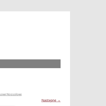
nsowi Nossolowi
.
Następne →