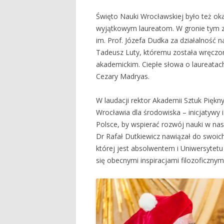
Święto Nauki Wrocławskiej było też o
wyjątkowym laureatom. W gronie tym zna
im. Prof. Józefa Dudka za działalność n
Tadeusz Luty, któremu została wręczo
akademickim. Ciepłe słowa o laureatach 
Cezary Madryas.
W laudacji rektor Akademii Sztuk Pięknyc
Wrocławia dla środowiska – inicjatywy 
Polsce, by wspierać rozwój nauki w na
Dr Rafał Dutkiewicz nawiązał do swoic
której jest absolwentem i Uniwersytetu
się obecnymi inspiracjami filozoficznymi