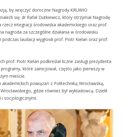
kazją, by wręczyć doroczne Nagrody KRUWIO
leźli się: dr Rafał Dutkiewicz, który otrzymał Nagrodę
a rzecz integracji środowiska akademickiego oraz prof.
na nagroda za szczególne działania w środowisku
podczas laudacji wygłosili prof. Piotr Kielan oraz prof.
h prof. Piotr Kielan podkreślał liczne zasługi prezydenta
i programy, które zainicjował, często jako pierwszy w
szym mieście.
h akademickich powiązań z Politechniką Wrocławską,
 Wrocławskiego, gdzie również był wykładowcą. Dzielił
 i socjologicznymi.