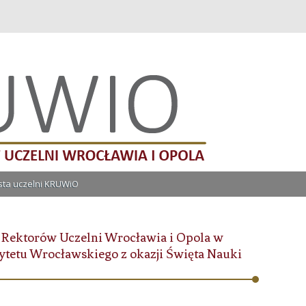
lni Wrocławia i Opola
Przeskocz do treści
ista uczelni KRUWiO
 Rektorów Uczelni Wrocławia i Opola w
etu Wrocławskiego z okazji Święta Nauki