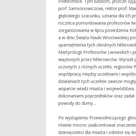
Politechnice. Tym ludziom, jeszcze ży
prof. Samsonowiczowi, rektor prof. Mar
głębokiego szacunku, uznania dla ich p
rocznica pomordowania profesorów lw
zorganizowania w lipcu posiedzenia K
a w dniu Święta Nauki Wrocławskiej pos
upamiętnienia tych okrutnych hitlerow
Martyrologii Profesorów Lwowskich i p
więzionych przez hitlerowców. Wyraził
uczonych z różnych uczelni, regionów 
współpracę między uczelniami i wspóln
działaniach tych uczelnie zawsze mogły 
wsparcie władz miasta i województwa.
dokonaniami poprzedników oraz zadał so
powody do dumy…
Po wystąpieniu Przewodniczącego głos 
równie mocno zaakcentował znaczenie 
dziesięcioleci dla miasta i odniósł się