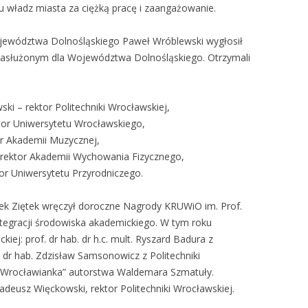
u władz miasta za ciężką pracę i zaangażowanie.
jewództwa Dolnośląskiego Paweł Wróblewski wygłosił
Zasłużonym dla Województwa Dolnośląskiego. Otrzymali
ski – rektor Politechniki Wrocławskiej,
ktor Uniwersytetu Wrocławskiego,
tor Akademii Muzycznej,
 – rektor Akademii Wychowania Fizycznego,
tor Uniwersytetu Przyrodniczego.
rek Ziętek wręczył doroczne Nagrody KRUWiO im. Prof.
ntegracji środowiska akademickiego. W tym roku
iej: prof. dr hab. dr h.c. mult. Ryszard Badura z
 dr hab. Zdzisław Samsonowicz z Politechniki
 „Wrocławianka” autorstwa Waldemara Szmatuły.
adeusz Więckowski, rektor Politechniki Wrocławskiej.