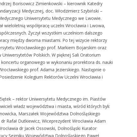
 Andrzej Borisowicz Zimienkowski – kierownik Katedry
tandaryzacji Medycznej, doc. Włodzimierz Szybiński –
 Medycznego Uniwersytetu Medycznego we Lwowie.
 wieloletnią współpracę uczelni Wrocławia i Lwowa,
współczesnych. Życzył wszystkim uczelniom dalszego
racy między dwoma miastami. Po tej wizycie rektorzy
wersytetu Wrocławskiego prof. Markiem Bojarskim oraz
 Uniwersytetów Polskich. W pięknej Sali Oratorium
i koncertu organowego w wykonaniu prorektora ds. nauki
 Wrocławskiego prof. Adama Jezierskiego. Następnie o
 Posiedzenie Kolegium Rektorów Uczelni Wrocławia i
Ziętek – rektor Uniwersytetu Medycznego im. Piastów
wicieli władz województwa i miasta, wśród których byli:
nowicka, Marszałek Województwa Dolnośląskiego
a dr Rafał Dutkiewicz, Wiceprezydent Wrocławia Adam
rocławia dr Jacek Ossowski, Dolnośląski Kurator
zący Sejmiku Województwa Dolnośląskiego Paweł