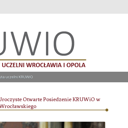
lni Wrocławia i Opola
Przeskocz do treści
ista uczelni KRUWiO
 Uroczyste Otwarte Posiedzenie KRUWiO w
 Wrocławskiego