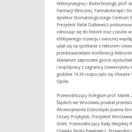
Weterynaryjnej i Biotechnologii, prof.
Farmacji Klinicznej, Farmakoterapii i S
dyrektor Stomatologicznego Centrum
Prezydent Rafał Dutkiewicz podsumował
odnosząc się do historii oraz czasów 
efektywnego rozwoju i owocnej współp
udali się na spotkanie z rektorem Uni
przedstawicielami Konferencji Rektorów
Marianum zaproszeni goście wysłuchal
i współpracy z zagranicą Uniwersytetu
godzinie 16.30 rozpoczęło się Otwarte
Opola.
Przewodniczący Kolegium prof. Marek 
Śląskich we Wrocławiu powitał przedsta
Wicewojewoda Dolnośląski Joanna Bro
Cezary Przybylski, Prezydent Wrocławi
Grehl, Przewodniczący Rady Miejskiej W
Oświaty Beata Pawłowicz, Przewodnic