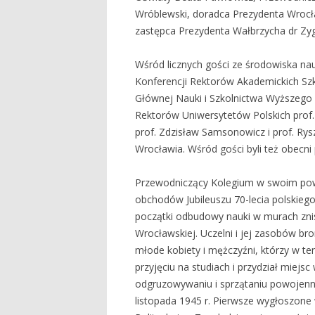
Wróblewski, doradca Prezydenta Wrocła
zastępca Prezydenta Wałbrzycha dr Z
Wśród licznych gości ze środowiska na
Konferencji Rektorów Akademickich Szk
Głównej Nauki i Szkolnictwa Wyższego p
Rektorów Uniwersytetów Polskich prof.
prof. Zdzisław Samsonowicz i prof. Rysz
Wrocławia. Wśród gości byli też obecni 
Przewodniczący Kolegium w swoim pow
obchodów Jubileuszu 70-lecia polskie
początki odbudowy nauki w murach znis
Wrocławskiej. Uczelni i jej zasobów bro
młode kobiety i mężczyźni, którzy w t
przyjęciu na studiach i przydział miej
odgruzowywaniu i sprzątaniu powojenny
listopada 1945 r. Pierwsze wygłoszone 