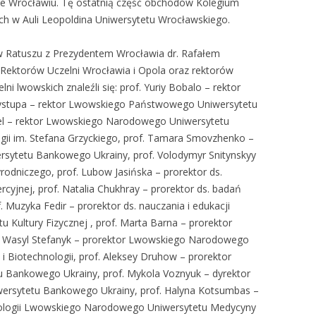
e Wrocławiu. Tę ostatnią część obchodów Kolegium
h w Auli Leopoldina Uniwersytetu Wrocławskiego.
 Ratuszu z Prezydentem Wrocławia dr. Rafałem
 Rektorów Uczelni Wrocławia i Opola oraz rektorów
lni lwowskich znaleźli się: prof. Yuriy Bobalo – rektor
 Prystupa – rektor Lwowskiego Państwowego Uniwersytetu
ybel – rektor Lwowskiego Narodowego Uniwersytetu
gii im. Stefana Grzyckiego, prof. Tamara Smovzhenko –
sytetu Bankowego Ukrainy, prof. Volodymyr Snitynskyy
odniczego, prof. Lubow Jasińska – prorektor ds.
yjnej, prof. Natalia Chukhray – prorektor ds. badań
 Muzyka Fedir – prorektor ds. nauczania i edukacji
ultury Fizycznej , prof. Marta Barna – prorektor
. Wasyl Stefanyk – prorektor Lwowskiego Narodowego
 Biotechnologii, prof. Aleksey Druhow – prorektor
Bankowego Ukrainy, prof. Mykola Voznyuk – dyrektor
ersytetu Bankowego Ukrainy, prof. Halyna Kotsumbas –
istologii Lwowskiego Narodowego Uniwersytetu Medycyny