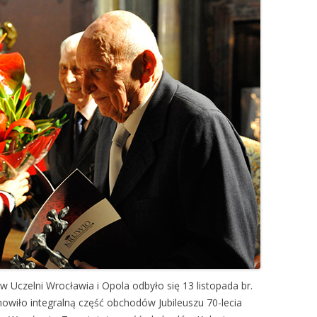
Uczelni Wrocławia i Opola odbyło się 13 listopada br.
nowiło integralną część obchodów Jubileuszu 70-lecia