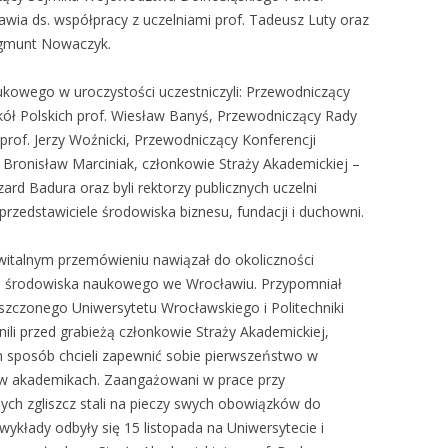
wia ds. współpracy z uczelniami prof. Tadeusz Luty oraz
ygmunt Nowaczyk.
ukowego w uroczystości uczestniczyli: Przewodniczący
ół Polskich prof. Wiesław Banyś, Przewodniczący Rady
rof. Jerzy Woźnicki, Przewodniczący Konferencji
 Bronisław Marciniak, członkowie Straży Akademickiej –
ard Badura oraz byli rektorzy publicznych uczelni
przedstawiciele środowiska biznesu, fundacji i duchowni.
italnym przemówieniu nawiązał do okoliczności
go środowiska naukowego we Wrocławiu. Przypomniał
zczonego Uniwersytetu Wrocławskiego i Politechniki
nili przed grabieżą członkowie Straży Akademickiej,
en sposób chcieli zapewnić sobie pierwszeństwo w
sc w akademikach. Zaangażowani w prace przy
ch zgliszcz stali na pieczy swych obowiązków do
wykłady odbyły się 15 listopada na Uniwersytecie i