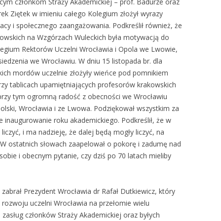
jącym członkom Straży Akademickiej – prof. Badurze oraz
ek Ziętek w imieniu całego Kolegium złożył wyrazy
racy i społecznego zaangażowania. Podkreślił również, że
owskich na Wzgórzach Wuleckich była motywacją do
olegium Rektorów Uczelni Wrocławia i Opola we Lwowie,
iedzenia we Wrocławiu. W dniu 15 listopada br. dla
skich mordów uczelnie złożyły wieńce pod pomnikiem
rzy tablicach upamiętniających profesorów krakowskich
 przy tym ogromną radość z obecności we Wrocławiu
Polski, Wrocławia i ze Lwowa. Podziękował wszystkim za
e inaugurowanie roku akademickiego. Podkreślił, że w
liczyć, i ma nadzieję, że dalej będą mogły liczyć, na
 W ostatnich słowach zaapelował o pokorę i zadumę nad
bie i obecnym pytanie, czy dziś po 70 latach mieliby
zabrał Prezydent Wrocławia dr Rafał Dutkiewicz, który
rozwoju uczelni Wrocławia na przełomie wielu
 do zasług członków Straży Akademickiej oraz byłych