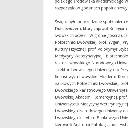
polskiego środowiska akademickiego w
rozpoczęło w godzinach popołudniowyc
Święto było poprzedzone spotkaniem w
Dutkiewiczem, który zaprosił Kolegium
lwowskich uczelni. W gronie gości z ucze
Politechniki Lwowskiej, prof. Yvgenij
Kultury Fizycznej, prof. Volodymyr St
Medycyny Weterynaryjnej i Biotechnolo
rektor Lwowskiego Narodowego Uniwer
– rektor Lwowskiego Uniwersytetu Przyr
finansowych Lwowskiej Akademii Komerc
naukowych Politechniki Lwowskiej, prof.
Lwowskiego Państwowego Uniwersytetu K
Lwowskiej Akademii Komercyjnej, prof
Uniwersytetu Medycyny Weterynaryjnej i
Lwowskiego Narodowego Uniwersytetu 
Lwowskiego Instytutu Bankowego Uniw
kierownik Anatomii Patologicznej i H