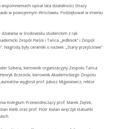
wspomnieniach opisał lata działalności Straży
 nauki w powojennym Wrocławiu. Podziękował w imieniu
działania w środowisku studenckim z rąk
demicki Zespół Pieśni i Tańca „Jedliniok” i Zespół
 Nagrodą były ceramiki o nazwie: „Stany przejściowe”
ander Sobera, kierownik organizacyjny Zespołu Tańca
enryk Brzezicki, kierownik Akademickiego Zespołu
 Laureatów wygłosił prof. Juliusz Migasiewicz, rektor
enia Kolegium Przewodniczący prof. Marek Ziętek,
n Kiełb oraz prof. Piotr Kielan wręczyli statuetki
kich.