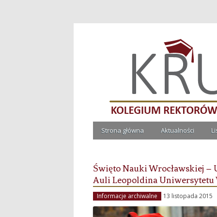
Kolegium Rektorów Ucze
Strona główna
Aktualności
L
Święto Nauki Wrocławskiej –
Auli Leopoldina Uniwersytetu
Informacje archiwalne
13 listopada 2015