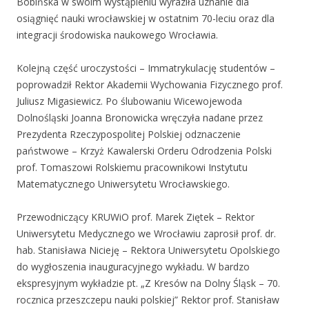
Bobińska w swoim wystąpieniu wyraziła uznanie dla
osiągnięć nauki wrocławskiej w ostatnim 70-leciu oraz dla
integracji środowiska naukowego Wrocławia.
Kolejną część uroczystości – Immatrykulację studentów –
poprowadził Rektor Akademii Wychowania Fizycznego prof.
Juliusz Migasiewicz. Po ślubowaniu Wicewojewoda
Dolnośląski Joanna Bronowicka wręczyła nadane przez
Prezydenta Rzeczypospolitej Polskiej odznaczenie
państwowe – Krzyż Kawalerski Orderu Odrodzenia Polski
prof. Tomaszowi Rolskiemu pracownikowi Instytutu
Matematycznego Uniwersytetu Wrocławskiego.
Przewodniczący KRUWiO prof. Marek Ziętek – Rektor
Uniwersytetu Medycznego we Wrocławiu zaprosił prof. dr.
hab. Stanisława Nicieję – Rektora Uniwersytetu Opolskiego
do wygłoszenia inauguracyjnego wykładu. W bardzo
ekspresyjnym wykładzie pt. „Z Kresów na Dolny Śląsk – 70.
rocznica przeszczepu nauki polskiej” Rektor prof. Stanisław