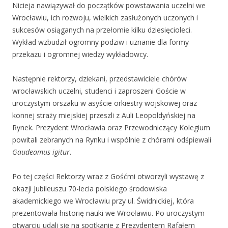
Nicieja nawiązywał do początków powstawania uczelni we
Wrocławiu, ich rozwoju, wielkich zasłużonych uczonych i
sukcesów osiąganych na przełomie kilku dziesięcioleci.
Wykład wzbudził ogromny podziw i uznanie dla formy
przekazu i ogromnej wiedzy wykładowcy.
Następnie rektorzy, dziekani, przedstawiciele chórów
wrocławskich uczelni, studenci i zaproszeni Goście w
uroczystym orszaku w asyście orkiestry wojskowej oraz
konnej straży miejskiej przeszli z Auli Leopoldyńskiej na
Rynek. Prezydent Wrocławia oraz Przewodniczący Kolegium
powitali zebranych na Rynku i wspólnie z chórami odśpiewali
Gaudeamus igitur
.
Po tej części Rektorzy wraz z Gośćmi otworzyli wystawę z
okazji Jubileuszu 70-lecia polskiego środowiska
akademickiego we Wrocławiu przy ul. Świdnickiej, która
prezentowała historię nauki we Wrocławiu. Po uroczystym
otwarciu udali się na spotkanie z Prezydentem Rafałem