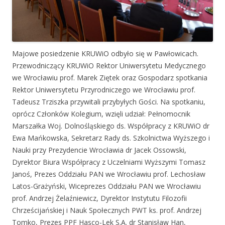
Majowe posiedzenie KRUWiO odbyło się w Pawłowicach.
Przewodniczący KRUWiO Rektor Uniwersytetu Medycznego
we Wrocławiu prof. Marek Ziętek oraz Gospodarz spotkania
Rektor Uniwersytetu Przyrodniczego we Wrocławiu prof.
Tadeusz Trziszka przywitali przybyłych Gości. Na spotkaniu,
oprócz Członków Kolegium, wzięli udział: Pełnomocnik
Marszałka Woj. Dolnośląskiego ds. Współpracy z KRUWiO dr
Ewa Mańkowska, Sekretarz Rady ds. Szkolnictwa Wyższego i
Nauki przy Prezydencie Wrocławia dr Jacek Ossowski,
Dyrektor Biura Współpracy z Uczelniami Wyższymi Tomasz
Janoś, Prezes Oddziału PAN we Wrocławiu prof. Lechosław
Latos-Grażyński, Wiceprezes Oddziału PAN we Wrocławiu
prof. Andrzej Żelaźniewicz, Dyrektor Instytutu Filozofii
Chrześcijańskiej i Nauk Społecznych PWT ks. prof. Andrzej
Tomko, Prezes PPF Hasco-Lek S.A. dr Stanisław Han,