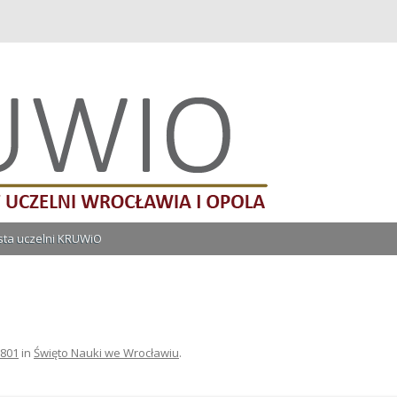
lni Wrocławia i Opola
Przeskocz do treści
ista uczelni KRUWiO
 801
in
Święto Nauki we Wrocławiu
.