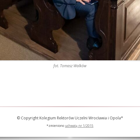
fot. Tomasz Walków
© Copyright Kolegium Rektorów Uczelni Wrocławia i Opola*
*zmieniono
uchwałą nr 1/2015