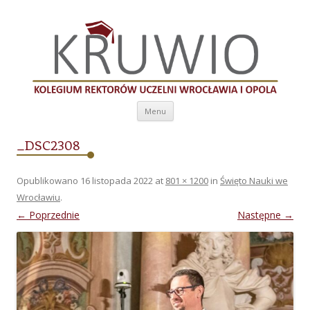
Kolegium Rektorów Uczelni Wrocławia i
Opola
Przeskocz do treści
Menu
_DSC2308
Opublikowano
16 listopada 2022
at
801 × 1200
in
Święto Nauki we
Wrocławiu
.
← Poprzednie
Następne →