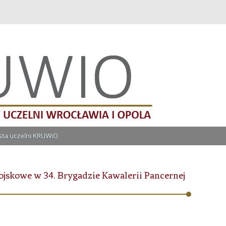
lni Wrocławia i Opola
Przeskocz do treści
ista uczelni KRUWiO
jskowe w 34. Brygadzie Kawalerii Pancernej