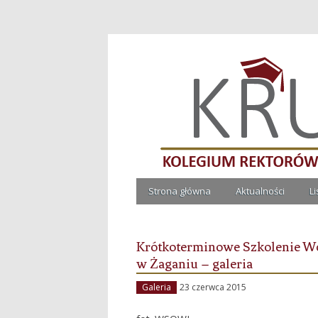
Kolegium Rektorów Ucze
Strona główna
Aktualności
L
Krótkoterminowe Szkolenie Wo
w Żaganiu – galeria
Galeria
23 czerwca 2015