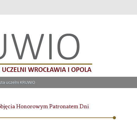
lni Wrocławia i Opola
Przeskocz do treści
ista uczelni KRUWiO
objęcia Honorowym Patronatem Dni