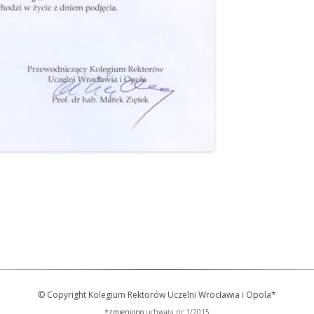
© Copyright Kolegium Rektorów Uczelni Wrocławia i Opola*
*zmieniono
uchwałą nr 1/2015