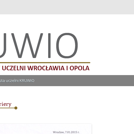
lni Wrocławia i Opola
Przeskocz do treści
ista uczelni KRUWiO
riery