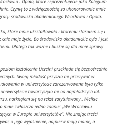
rocławia i Opola, kt
óre reprezentujecie jako Kolegium
hnic. Czynię to z wdzięcznością za uhonorowanie mnie
egracji środowiska akademickiego Wrocławia i Opola.
ka, kt
óre mnie ukszta
łtowało i kt
óremu stara
łem się i
 całe moje życie. Bo środowisko akademickie było i jest
iemi. Dlatego tak ważne i bliskie są dla mnie sprawy
 poziom kształcenia Uczelni przekłada się bezpośrednio
łecznych. Swoją młodość przyszło mi przeżywać w
tudiowania w uniwersytecie zarezerwowana była tylko
o uniwersytecie towarzyszyło mi od najmłodszych lat.
rzu, natknąłem się na tekst zatytułowany
„Wielkie
o mnie zwłaszcza jedno zdanie:
„We Wroc
ławiu
czących w Europie uniwersytet
ów”. Nie znaj
ąc treści
ywać o jego wyjaśnienie, najpierw moją mamę, a