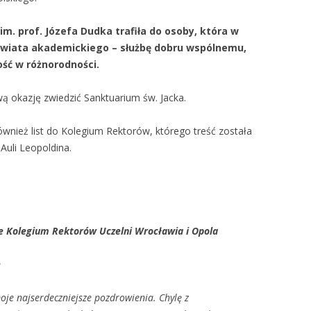
im. prof. J
ózefa Dudka trafi
ła do osoby, kt
óra w
świata akademickiego
– s
łużbę dobru wsp
ólnemu,
ość w r
ó
żnorodności.
wą okazję zwiedzić
Sanktuarium św. Jacka.
ównie
ż list do Kolegium Rektor
ów, którego tre
ść została
Auli Leopoldina.
ie Kolegium Rektorów Uczelni Wroc
ławia i Opola
e
je najserdeczniejsze pozdrowienia. Chylę z