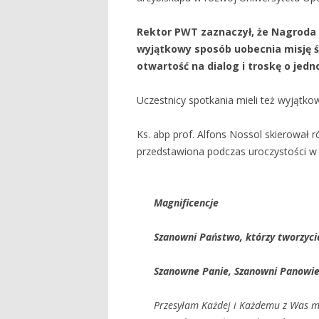
Rektor PWT zaznaczy
ł, że Nagroda 
wyj
ątkowy spos
ób uobecnia misj
ę 
otwarto
ść na dialog i troskę o jedn
Uczestnicy spotkania mieli też wyjątko
Ks. abp prof. Alfons Nossol skierował r
przedstawiona podczas uroczystości w 
Magnificencje
Szanowni Pa
ństwo, kt
órzy tworzyc
Szanowne Panie, Szanowni Panowi
Przesyłam Każdej i Każdemu z Was mo