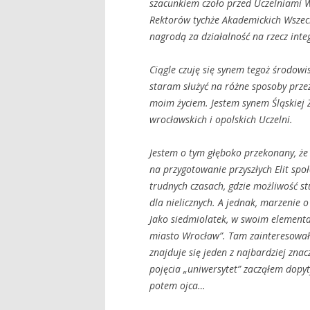
szacunkiem czoło przed Uczelniami W
Rektorów tych
że Akademickich Wszec
nagrodą za działalność na rzecz int
Ciągle czuję się synem tegoż środowis
staram służyć na r
ó
żne sposoby przez
moim życiem. Jestem synem Śląskiej Z
wrocławskich i opolskich Uczelni.
Jestem o tym głęboko przekonany, że
na przygotowanie przyszłych Elit spo
trudnych czasach, gdzie możliwość s
dla nielicznych. A jednak, marzenie 
Jako siedmiolatek, w swoim elementa
miasto Wroc
ław”. Tam zainteresował
znajduje się jeden z najbardziej zna
pojęcia
„uniwersytet” zacz
ąłem dopyt
potem ojca…