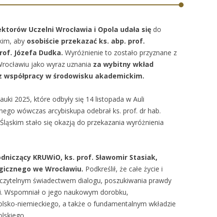
ktorów Uczelni Wrocławia i Opola
udała się
do
kim, aby
osobiście przekazać ks. abp. prof.
rof. Józefa Dudka.
Wyróżnienie to zostało przyznane z
Wrocławiu jako wyraz uznania
za wybitny wkład
az współpracy w środowisku akademickim.
auki 2025, kt
óre odby
ły się 14 listopada w Auli
cnego w
ówczas arcybiskupa odebra
ł ks. prof. dr hab.
Śląskim stało się okazją do przekazania wyr
ó
żnienia
dniczący KRUWiO, ks. prof. Sławomir Stasiak,
ogicznego we Wrocławiu.
Podkreślił, że całe życie i
ą czytelnym świadectwem dialogu, poszukiwania prawdy
i. Wspomniał o jego naukowym dorobku,
lsko-niemieckiego, a także o fundamentalnym wkładzie
lskiego.