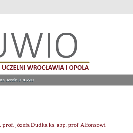
lni Wrocławia i Opola
Przeskocz do treści
ista uczelni KRUWiO
rof. Józefa Dudka ks. abp. prof. Alfonsowi