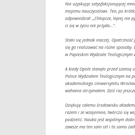
Nie uzyskując satysfakcjonującej mni
mojemu nauczycielowi. Ten, po kr
ót
odpowiedział:
„Ch
łopcze, lepiej nie 
ci się w życiu nie przyda…”.
Stało się jednak inaczej. Opatrznoś
się go realizować na r
ó
żne sposoby. 
w Papieskim Wydziale Teologicznym 
A kiedy Opole stanęło przed szansą 
Polsce Wydziałem Teologicznym na pa
akademickiego Uniwersytetu Wrocławs
wahania otrzyma
łem. Dziś raz jeszcz
Dziękuję całemu środowisku akademic
razem i że wzajemnie, tw
órczo si
ę ws
podzielić. Nauka jest wsp
ólnym dobr
zawsze ma ten sam cel i to samo zada