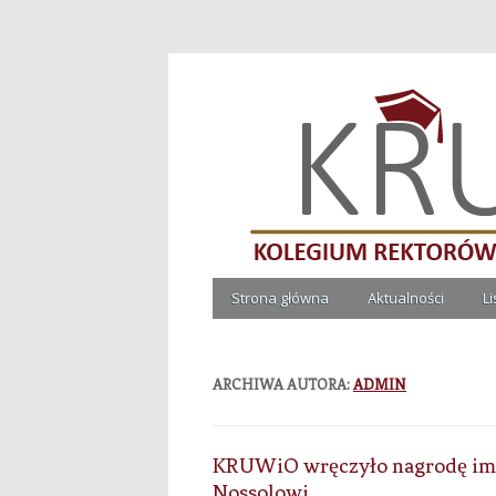
Kolegium Rektorów Ucze
Strona główna
Aktualności
L
ARCHIWA AUTORA:
ADMIN
KRUWiO wręczyło nagrodę im. p
Nossolowi