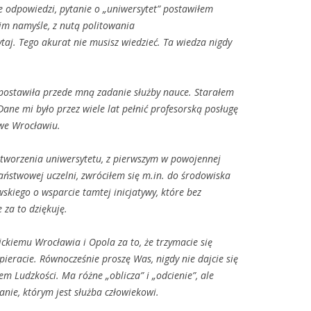
e odpowiedzi, pytanie o
„uniwersytet” postawi
łem
kim namy
śle, z nutą politowania
pytaj. Tego akurat nie musisz wiedzieć. Ta wiedza nigdy
ć postawiła przede mną zadanie służby nauce. Starałem
Dane mi było przez wiele lat pełnić profesorską posługę
we Wrocławiu.
utworzenia uniwersytetu, z pierwszym w powojennej
ństwowej uczelni, zwr
óci
łem się m.in. do środowiska
kiego o wsparcie tamtej inicjatywy, kt
óre bez
e za to dziękuję.
kiemu Wrocławia i Opola za to, że trzymacie się
pieracie. R
ównocze
śnie proszę Was, nigdy nie dajcie się
em Ludzko
ści. Ma r
ó
żne
„oblicza” i „odcienie”, ale
nie, kt
órym jest s
łużba człowiekowi.