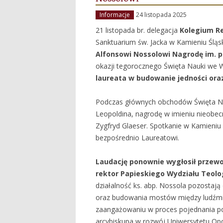
Informacje
24 listopada 2025
21 listopada br. delegacja
Kolegium Re
Sanktuarium św. Jacka w Kamieniu Śląs
Alfonsowi Nossolowi Nagrodę im. p
okazji tegorocznego Święta Nauki we 
laureata w budowanie jedności or
Podczas g
ł
ównych obchodów
Święta N
Leopoldina, nagrodę w imieniu nieobe
Zygfryd Glaeser. Spotkanie w Kamieniu 
bezpośrednio Laureatowi.
Laudację ponownie wygłosił przewo
rektor Papieskiego Wydziału Teol
działalność ks. abp. Nossola pozostaj
oraz budowania most
ów mi
ędzy ludźm
zaangażowaniu w proces pojednania po
arcybiskupa w rozw
ój Uniwersytetu Opo