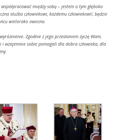
ą wsp
ó
łpracować między sobą
– jestem o tym g
łęboko
eczna służba człowiekowi, każdemu człowiekowi!, będzie
ońcu wielorako owocna.
 wyr
ó
żnienie. Zgodnie z jego przesłaniem życzę Wam,
i i wzajemnie sobie pomagali dla dobra człowieka, dla
zny.